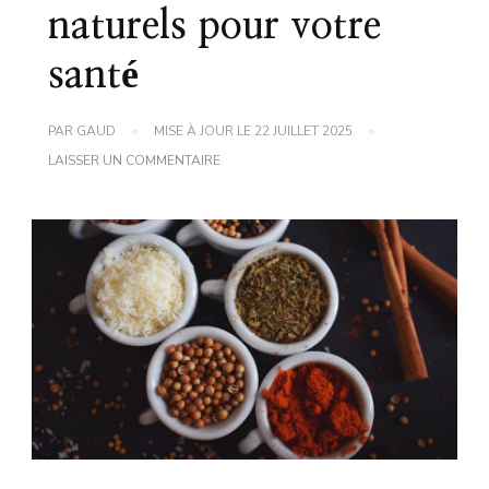
naturels pour votre
santé
PAR
GAUD
MISE À JOUR LE
22 JUILLET 2025
SUR
LAISSER UN COMMENTAIRE
ASTUCE
DE
GRAND-
MÈRE
:
LES
ÉPICES,
REMÈDES
NATURELS
POUR
VOTRE
SANTÉ