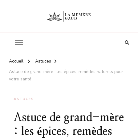
Le site d'une mère
La mémère Gaud
Accueil
Astuces
Astuce de grand-mère : les épices, remèdes naturels pour
votre santé
ASTUCES
Astuce de grand-mère
: les épices, remèdes