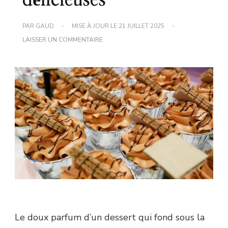
délicieuses
PAR
GAUD
MISE À JOUR LE
21 JUILLET 2025
SUR
LAISSER UN COMMENTAIRE
DÉCOUVREZ
DES
RECETTES
DE
DESSERTS
SIMPLES
ET
DÉLICIEUSES
Le doux parfum d’un dessert qui fond sous la