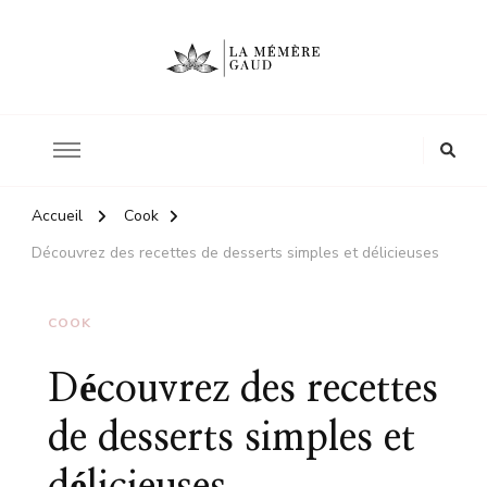
Le site d'une mère
La mémère Gaud
Accueil
Cook
Découvrez des recettes de desserts simples et délicieuses
COOK
Découvrez des recettes
de desserts simples et