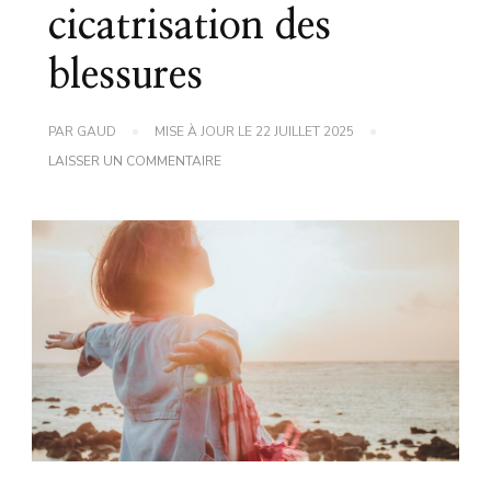
cicatrisation des
blessures
PAR
GAUD
MISE À JOUR LE
22 JUILLET 2025
SUR
LAISSER UN COMMENTAIRE
ASTUCE
DE
GRAND-
MÈRE
POUR
FAVORISER
LA
CICATRISATION
DES
BLESSURES