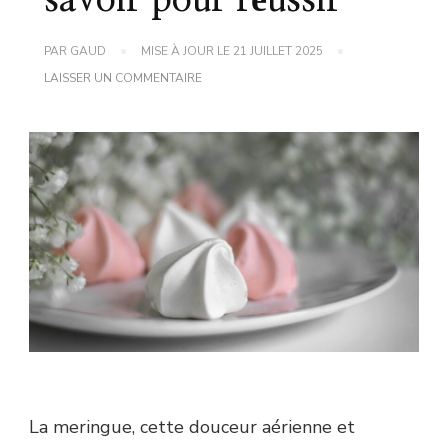
savoir pour réussir
PAR
GAUD
MISE À JOUR LE
21 JUILLET 2025
SUR
LAISSER UN COMMENTAIRE
RECETTE
DE
MERINGUE
:
TOUT
CE
QU’IL
FAUT
SAVOIR
POUR
RÉUSSIR
La meringue, cette douceur aérienne et