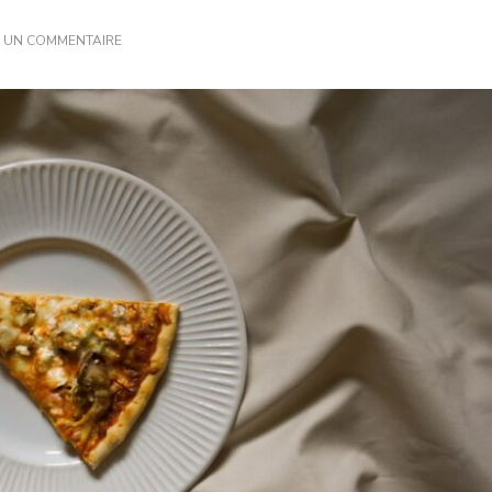
SUR
R UN COMMENTAIRE
RECETTE
ITALIENNE
:
DÉCOUVREZ
LA
PIZZA
MAISON
PARFAITE