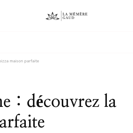
pizza maison parfaite
ne : découvrez la
arfaite