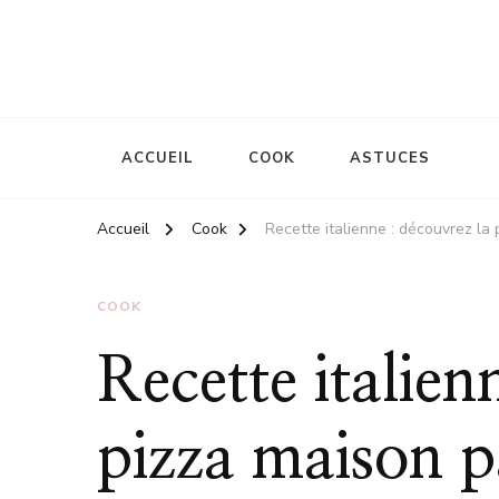
Le site d'une mère
La mémère Gaud
ACCUEIL
COOK
ASTUCES
Accueil
Cook
Recette italienne : découvrez la 
COOK
Recette italien
pizza maison p