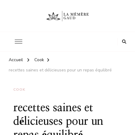
Le site d'une mère
La mémère Gaud
Accueil
Cook
recettes saines et délicieuses pour un repas équilibré
COOK
recettes saines et
délicieuses pour un