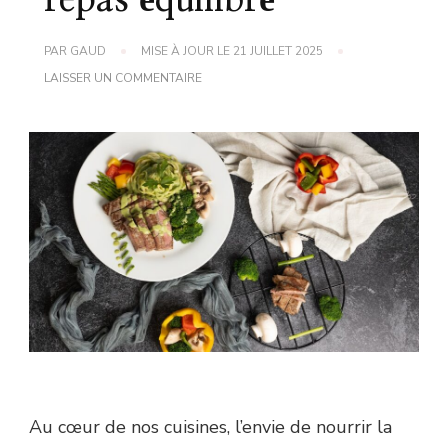
repas équilibré
PAR
GAUD
MISE À JOUR LE
21 JUILLET 2025
SUR
LAISSER UN COMMENTAIRE
RECETTES
SAINES
ET
DÉLICIEUSES
POUR
UN
REPAS
ÉQUILIBRÉ
Au cœur de nos cuisines, l’envie de nourrir la