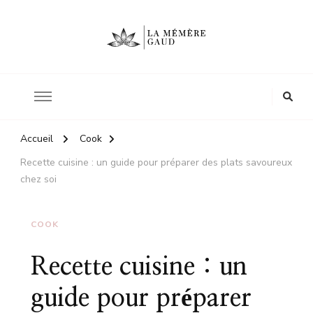
Le site d'une mère
La mémère Gaud
Accueil
Cook
Recette cuisine : un guide pour préparer des plats savoureux
chez soi
COOK
Recette cuisine : un
guide pour préparer