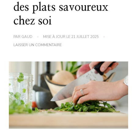
des plats savoureux
chez soi
PAR
GAUD
MISE À JOUR LE
21 JUILLET 2025
SUR
LAISSER UN COMMENTAIRE
RECETTE
CUISINE
:
UN
GUIDE
POUR
PRÉPARER
DES
PLATS
SAVOUREUX
CHEZ
SOI