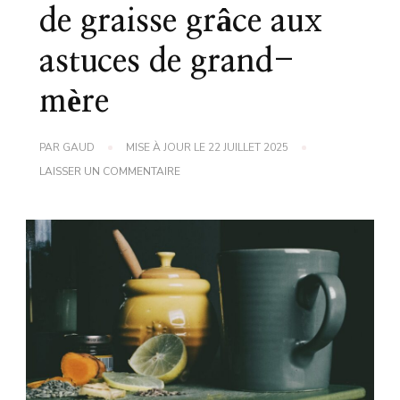
de graisse grâce aux
astuces de grand-
mère
PAR
GAUD
MISE À JOUR LE
22 JUILLET 2025
SUR
LAISSER UN COMMENTAIRE
COMMENT
SE
DÉBARRASSER
DES
BOULES
DE
GRAISSE
GRÂCE
AUX
ASTUCES
DE
GRAND-
MÈRE