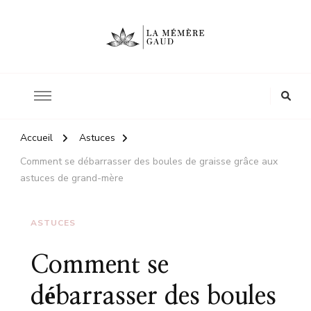
Le site d'une mère
La mémère Gaud
Accueil
Astuces
Comment se débarrasser des boules de graisse grâce aux
astuces de grand-mère
ASTUCES
Comment se
débarrasser des boules